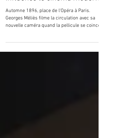
Comment la magie a
influencé le cinéma moderne
Automne 1896, place de l'Opéra à Paris.
Georges Méliès filme la circulation avec sa
nouvelle caméra quand la pellicule se coince.
Quelques secondes d'arrêt, puis il reprend. À
la projection, quelque chose d'inattendu se
produit : un omnibus se transforme
instantanément en corbillard, des hommes
deviennent des femmes, des passants
disparaissent dans le vide. Méliès vient
d'inventer par accident le premier trucage de
l'histoire du cinéma, et il est le seul homme au
monde à com