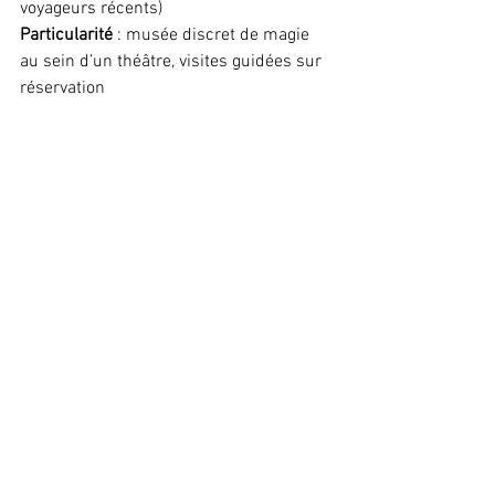
voyageurs récents) 
Particularité
 : musée discret de magie 
au sein d’un théâtre, visites guidées sur 
réservation
Une expérience immersive dans 
l’histoire et les secrets de la 
magie