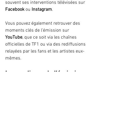
souvent ses interventions télévisées sur 
Facebook
 ou 
Instagram
.
Vous pouvez également retrouver des 
moments clés de l’émission sur 
YouTube
, que ce soit via les chaînes 
officielles de TF1 ou via des rediffusions 
relayées par les fans et les artistes eux-
mêmes.
Les coulisses de l’émission
Ce que l’on voit à l’écran lors de 
Diversion
 semble fluide, simple, presque 
naturel. Pourtant, la magie télévisée est 
un art particulièrement exigeant en 
termes de production. Concevoir une 
émission comme celle-ci requiert une 