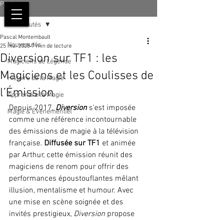
Post
Nouveautés
Pascal Montembault
Nouveautés
25 mai 2025
7 min de lecture
Diversion sur TF1 : les
Magiciens de Légende
Magiciens et les Coulisses de
Histoire de la Magie
l’Émission
Apprendre la Magie
Depuis 2017, 
Diversion
 s'est imposée 
Magie & Événementiel
comme une référence incontournable 
des émissions de magie à la télévision 
française. 
Diffusée sur TF1
 et animée 
par Arthur, cette émission réunit des 
magiciens de renom pour offrir des 
performances époustouflantes mêlant 
illusion, mentalisme et humour. Avec 
une mise en scène soignée et des 
invités prestigieux, 
Diversion
 propose 