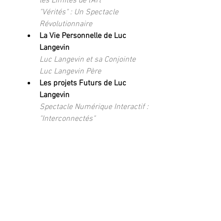
les Limites de l'Art
"Vérités" : Un Spectacle 
Révolutionnaire
La Vie Personnelle de Luc 
Langevin
Luc Langevin et sa Conjointe
Luc Langevin Père
Les projets Futurs de Luc 
Langevin
Spectacle Numérique Interactif : 
"Interconnectés"