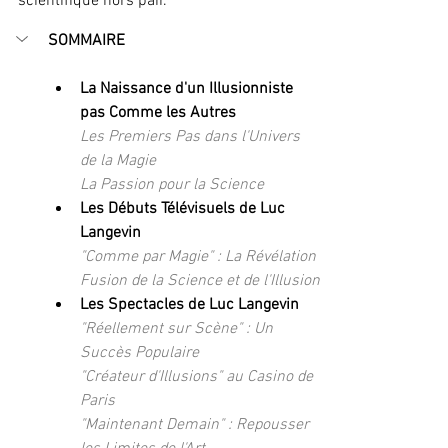
scientifique hors pair.
SOMMAIRE
La Naissance d'un Illusionniste 
pas Comme les Autres
Les Premiers Pas dans l'Univers 
de la Magie
La Passion pour la Science
Les Débuts Télévisuels de Luc 
Langevin
"Comme par Magie" : La Révélation
Fusion de la Science et de l'Illusion
Les Spectacles de Luc Langevin
"Réellement sur Scène" : Un 
Succès Populaire
"Créateur d'Illusions" au Casino de 
Paris
"Maintenant Demain" : Repousser 