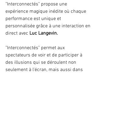
"Interconnectés" propose une 
expérience magique inédite où chaque 
performance est unique et 
personnalisée grâce à une interaction en 
direct avec 
Luc Langevin​.
"Interconnectés" permet aux 
spectateurs de voir et de participer à 
des illusions qui se déroulent non 
seulement à l'écran, mais aussi dans 
leur propre environnement. Ils peuvent 
acheter des billets pour des 
représentations en ligne, où ils auront 
l'opportunité de vivre des moments 
magiques uniques avec 
Luc Langevin.
Consulter le Blog