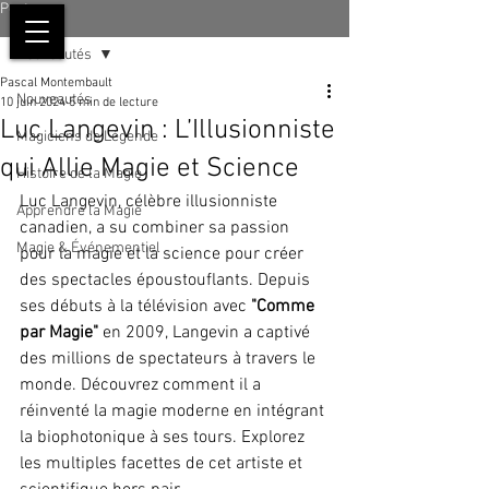
Post
Nouveautés
Pascal Montembault
Nouveautés
10 juin 2024
5 min de lecture
Luc Langevin : L’Illusionniste
Magiciens de Légende
qui Allie Magie et Science
Histoire de la Magie
Luc Langevin, célèbre illusionniste 
Apprendre la Magie
canadien, a su combiner sa passion 
Magie & Événementiel
pour la magie et la science pour créer 
des spectacles époustouflants. Depuis 
ses débuts à la télévision avec 
"Comme 
par Magie"
 en 2009, Langevin a captivé 
des millions de spectateurs à travers le 
monde. Découvrez comment il a 
réinventé la magie moderne en intégrant 
la biophotonique à ses tours. Explorez 
les multiples facettes de cet artiste et 