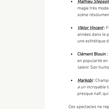
Mathieu Stepson
magie très moder
scène résolument
Viktor Vincent
 : 
F
années dans le p
une esthétique d
Clément Blouin : 
en popularité en
talent
. Son humou
Markobi
 : 
Champi
a un incroyable t
presque naïf, qui
Ces spectacles ne rep