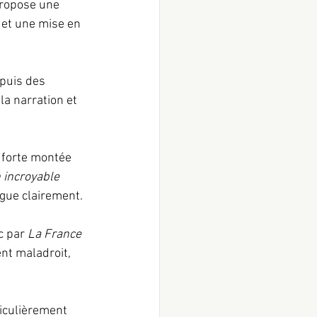
propose une 
 et une mise en 
puis des 
a narration et 
e forte montée 
 incroyable 
ngue clairement.
 par 
La France 
nt maladroit, 
ticulièrement 