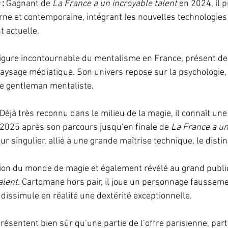
 : 
Gagnant de 
La France a un incroyable talent
 en 2024, il 
ne et contemporaine, intégrant les nouvelles technologies
 actuelle.
igure incontournable du mentalisme en France, présent de
aysage médiatique. Son univers repose sur la psychologie, l
e gentleman mentaliste.
Déjà très reconnu dans le milieu de la magie, il connaît un
 2025 après son parcours jusqu’en finale de 
La France a un
r singulier, allié à une grande maîtrise technique, le disti
on du monde de magie et également révélé au grand public
alent
. Cartomane hors pair, il joue un personnage fausseme
 dissimule en réalité une dextérité exceptionnelle.
résentent bien sûr qu’une partie de l’offre parisienne, par