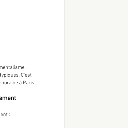
 mentalisme, 
ypiques. C’est 
poraine à Paris.
lement
ent :