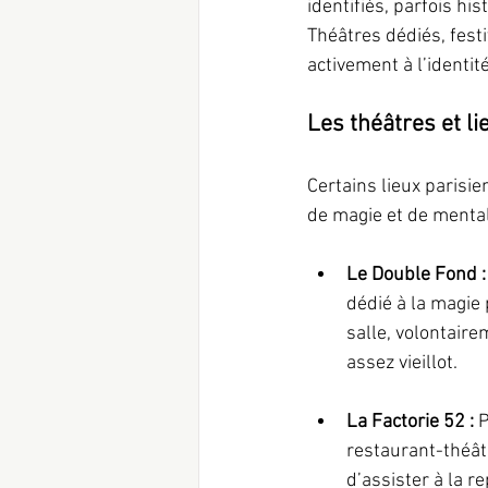
identifiés, parfois his
Théâtres dédiés, fest
activement à l’identit
Les théâtres et li
Certains lieux parisi
de magie et de menta
Le Double Fond :
dédié à la magie
salle, volontaire
assez vieillot.
La Factorie 52 : 
P
restaurant-théâtr
d’assister à la 