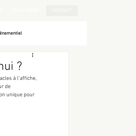
S
BIO & VIDEOS
CONTACT
énementiel
hui ?
les à l’affiche, 
ur de 
ion unique pour 