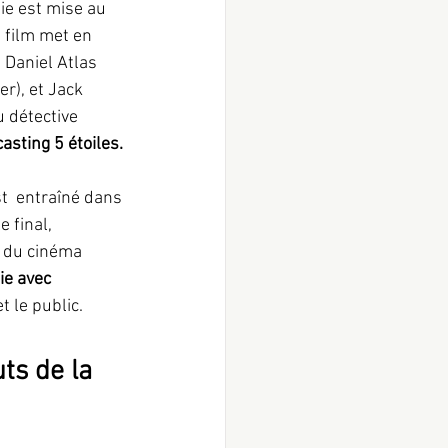
ie est mise au 
 film met en 
 Daniel Atlas 
r), et Jack 
 détective 
asting 5 étoiles.
st  entraîné dans 
 final, 
t du cinéma 
ie avec 
t le public.
ts de la 