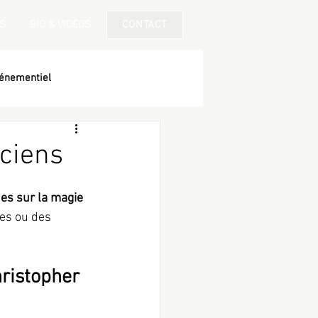
S
BIO & VIDEOS
CONTACT
énementiel
iciens
es sur la magie 
es ou des 
ristopher 