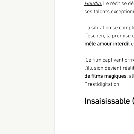
Houdin.
 Le récit se d
ses talents exceptionn
La situation se compl
 Teschen, la promise 
mêle amour interdi
t e
 Ce film captivant offre ainsi une expérience cinématographique immersive, dans laquelle 
l'illusion devient réalit
de films magiques
, a
Prestidigitation.
Insaisissable