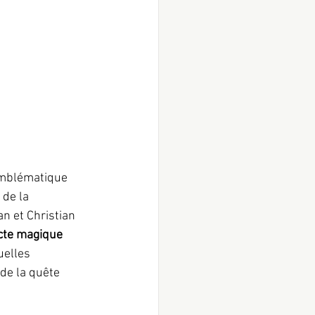
emblématique 
de la 
 et Christian 
cte magique 
uelles 
 de la quête 