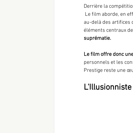
Derrière la compétitio
 Le film aborde, en effet,  la dimension psychologique de la compétition entre Angier et Borden, 
au-delà des artifices 
éléments centraux de l
suprématie.
Le film offre donc une
personnels et les con
Prestige reste une œu
L'Illusionnist