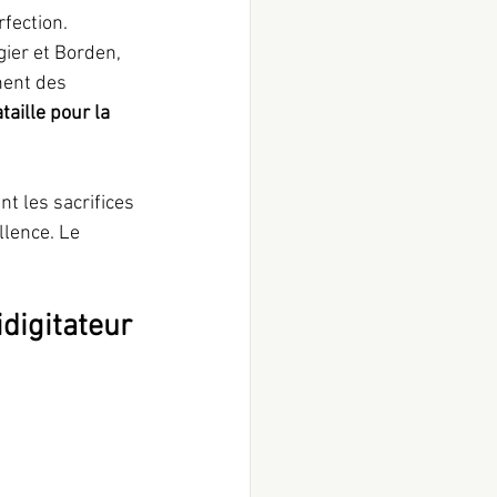
rfection.
nent des 
aille pour la 
ant les sacrifices 
lence. Le 
idigitateur