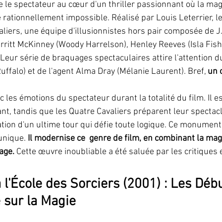
 le spectateur au cœur d'un thriller passionnant où la mag
 rationnellement impossible. Réalisé par Louis Leterrier, le
liers, une équipe d'illusionnistes hors pair composée de J.
rritt McKinney (Woody Harrelson), Henley Reeves (Isla Fishe
Leur série de braquages spectaculaires attire l'attention du
ffalo) et de l'agent Alma Dray (Mélanie Laurent). Bref, 
un c
c les émotions du spectateur durant la totalité du film. Il e
ant, tandis que les Quatre Cavaliers préparent leur spectacle
tion d'un ultime tour qui défie toute logique. Ce monumen
unique. 
Il modernise ce  genre de film, en combinant la mag
age.
 Cette œuvre inoubliable a été saluée par les critiques e
 l'École des Sorciers (2001) : Les Débu
 sur la Magie