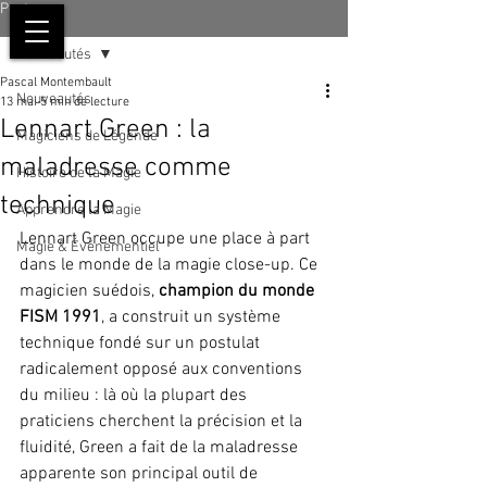
Post
Nouveautés
Pascal Montembault
Nouveautés
13 mai
5 min de lecture
Lennart Green : la
Magiciens de Légende
maladresse comme
Histoire de la Magie
technique
Apprendre la Magie
Lennart Green occupe une place à part 
Magie & Événementiel
dans le monde de la magie close-up. Ce 
magicien suédois, 
champion du monde 
FISM 1991
, a construit un système 
technique fondé sur un postulat 
radicalement opposé aux conventions 
du milieu : là où la plupart des 
praticiens cherchent la précision et la 
fluidité, Green a fait de la maladresse 
apparente son principal outil de 