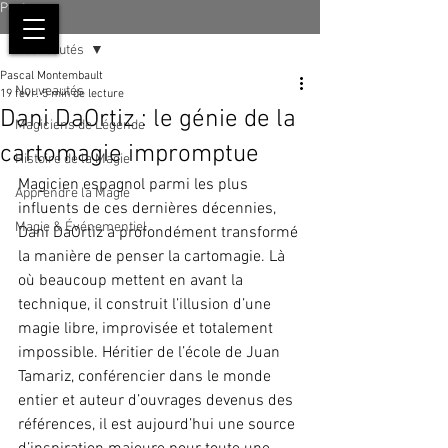
Post
Nouveautés
Pascal Montembault
Nouveautés
19 févr.
5 min de lecture
Dani DaOrtiz : le génie de la
Magiciens de Légende
cartomagie impromptue
Histoire de la Magie
Magicien espagnol parmi les plus 
Apprendre la Magie
influents de ces dernières décennies, 
Magie & Événementiel
Dani DaOrtiz a profondément transformé 
la manière de penser la cartomagie. Là 
où beaucoup mettent en avant la 
technique, il construit l’illusion d’une 
magie libre, improvisée et totalement 
impossible. Héritier de l’école de Juan 
Tamariz, conférencier dans le monde 
entier et auteur d’ouvrages devenus des 
références, il est aujourd’hui une source 