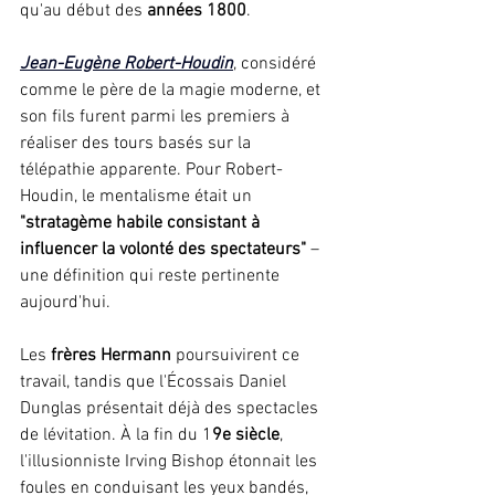
qu'au début des 
années 1800
.
Jean-Eugène Robert-Houdin
, considéré 
comme le père de la magie moderne, et 
son fils furent parmi les premiers à 
réaliser des tours basés sur la 
télépathie apparente. Pour Robert-
Houdin, le mentalisme était un 
"stratagème habile consistant à 
influencer la volonté des spectateurs"
 – 
une définition qui reste pertinente 
aujourd'hui.
Les 
frères Hermann
 poursuivirent ce 
travail, tandis que l'Écossais Daniel 
Dunglas présentait déjà des spectacles 
de lévitation. À la fin du 1
9e siècle
, 
l'illusionniste Irving Bishop étonnait les 
foules en conduisant les yeux bandés, 