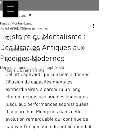
Post
Nouveautés
Pascal Montembault
Nouveautés
23 mars 2025
6 min de lecture
L'Histoire du Mentalisme :
Magiciens de Légende
Des Oracles Antiques aux
Histoire de la Magie
Prodiges Modernes
Apprendre la Magie
Dernière mise à jour :
22 sept. 2025
Magie & Événementiel
Cet art captivant, qui consiste à donner 
l'illusion de capacités mentales 
extraordinaires, a parcouru un long 
chemin depuis ses origines anciennes 
jusqu'aux performances sophistiquées 
d'aujourd'hui. Plongeons dans cette 
évolution remarquable qui continue de 
captiver l'imagination du public mondial.