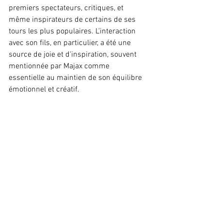
premiers spectateurs, critiques, et 
même inspirateurs de certains de ses 
tours les plus populaires. L'interaction 
avec son fils, en particulier, a été une 
source de joie et d'inspiration, souvent 
mentionnée par Majax comme 
essentielle au maintien de son équilibre 
émotionnel et créatif.
Impact de la carrière de Gérard 
Majax sur sa vie privée
La carrière de Gérard Majax n'a pas été 
sans conséquences sur sa vie privée. 
Vivre sous les projecteurs a ses 
avantages, mais c’est aussi un défi. La 
célébrité peut souvent conduire à une 
exposition médiatique, où chaque action 