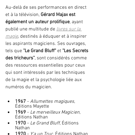
Au-delà de ses performances en direct 
et à la télévision,
 Gérard Majax est 
également un auteur prolifique
, ayant 
publié une multitude de 
livres sur la 
magie
, destinés à éduquer et à inspirer 
les aspirants magiciens. Ses ouvrages, 
tels que 
"Le Grand Bluff"
 et 
"Les Secrets 
des tricheurs"
, sont considérés comme 
des ressources essentielles pour ceux 
qui sont intéressés par les techniques 
de la magie et la psychologie liée aux 
numéros du magicien.
1967
 - 
Allumettes magiques
, 
Éditions Mayette
1969
 - 
Le merveilleux Magicien
, 
Éditions Nathan
1970
 - 
Le Grand Bluff
, Éditions 
Nathan
1970
 - 
Y'a un Truc
, Éditions Nathan