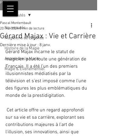
Post
Nouveautés
Pascal Montembault
Nouveautés
20 mai 2024
8 min de lecture
Gérard Majax : Vie et Carrière
Magiciens de Légende
Dernière mise à jour :
8 janv.
Histoire de la Magie
Gérard Majax incarne le statut de 
Apprendre la Magie
magicien pour toute une génération de 
Français. Il a été l’un des premiers 
Magie & Événementiel
illusionnistes médiatisés par la 
télévision et s’est imposé comme l’une 
des figures les plus emblématiques du 
monde de la prestidigitation.  
 Cet article offre un regard approfondi 
sur sa vie et sa carrière, explorant ses 
contributions majeures à l'art de 
l'illusion, ses innovations, ainsi que 