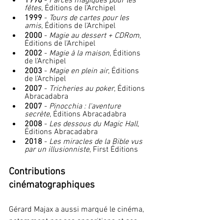
1998
 - 
Farces magiques pour les 
fêtes
, Éditions de l'Archipel
1999
 - 
Tours de cartes pour les 
amis
, Éditions de l'Archipel
2000
 - 
Magie au dessert + CDRom
, 
Éditions de l'Archipel
2002
 - 
Magie à la maison
, Éditions 
de l'Archipel
2003
 - 
Magie en plein air
, Éditions 
de l'Archipel
2007
 - 
Tricheries au poker
, Éditions 
Abracadabra
2007
 - 
Pinocchia : l'aventure 
secrète
, Éditions Abracadabra
2008
 - 
Les dessous du Magic Hall
, 
Éditions Abracadabra
2018
 - 
Les miracles de la Bible vus 
par un illusionniste
, First Éditions
Contributions 
cinématographiques
Gérard Majax a aussi marqué le cinéma, 