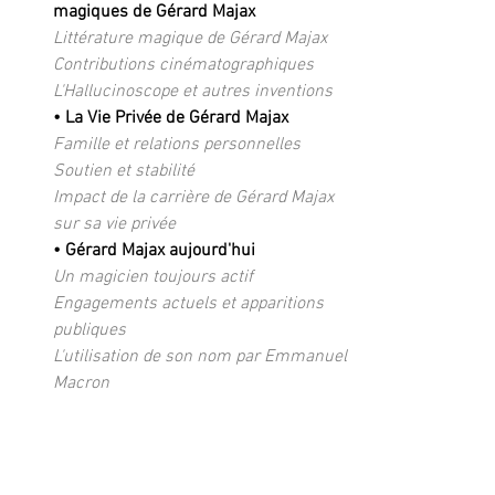
magiques de Gérard Majax
Littérature magique de Gérard Majax 
Contributions cinématographiques
L'Hallucinoscope et autres inventions
• La Vie Privée de Gérard Majax 
Famille et relations personnelles  
Soutien et stabilité 
Impact de la carrière de Gérard Majax 
sur sa vie privée
• Gérard Majax aujourd'hui 
Un magicien toujours actif 
Engagements actuels et apparitions 
publiques
L'utilisation de son nom par Emmanuel 
Macron