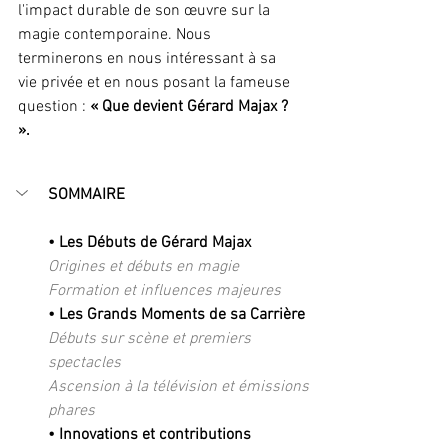
l'impact durable de son œuvre sur la 
magie contemporaine. Nous 
terminerons en nous intéressant à sa 
vie privée et en nous posant la fameuse 
question : 
« Que devient Gérard Majax ? 
».
SOMMAIRE
• Les Débuts de Gérard Majax
Origines et débuts en magie 
Formation et influences majeures
• Les Grands Moments de sa Carrière 
Débuts sur scène et premiers 
spectacles 
Ascension à la télévision et émissions 
phares 
• Innovations et contributions 