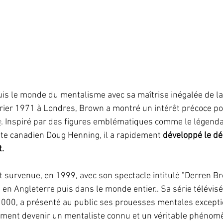
is le monde du mentalisme avec sa maîtrise inégalée de la
rier 1971 à Londres, Brown a montré un intérêt précoce pou
e
. Inspiré par des figures emblématiques comme le légenda
ste canadien Doug Henning, il a rapidement 
développé le dé
t.
 survenue, en 1999, avec son spectacle intitulé "Derren Bro
e en Angleterre puis dans le monde entier.. Sa série télévis
 2000, a présenté au public ses prouesses mentales exceptio
ement devenir un 
mentaliste connu
et un véritable phénom