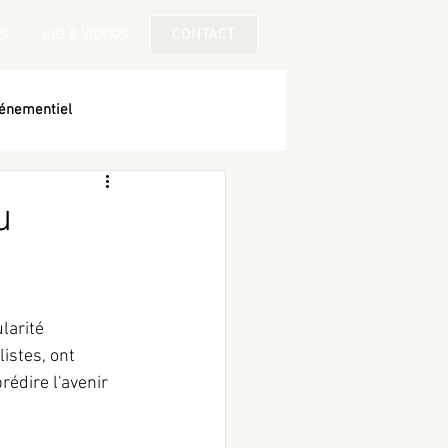
S
BIO & VIDEOS
CONTACT
énementiel
u
larité 
istes, ont 
édire l'avenir 