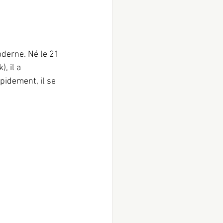
derne. Né le 21 
, il a 
idement, il se 