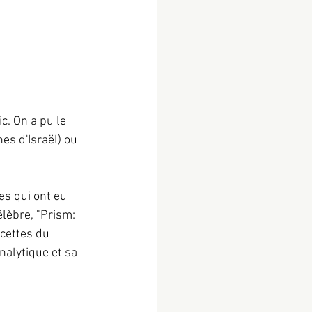
c. On a pu le 
es d'Israël) ou 
les qui ont eu 
lèbre, "Prism: 
cettes du 
alytique et sa 