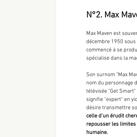
N°2. Max Mave
Max Maven est souven
décembre 1950 sous le 
commencé à se produir
spécialise dans la ma
Son surnom "Max Mav
nom du personnage de
télévisée "Get Smart"
signifie "expert" en y
désire transmettre s
celle d’un érudit che
repousser les limites
humaine.