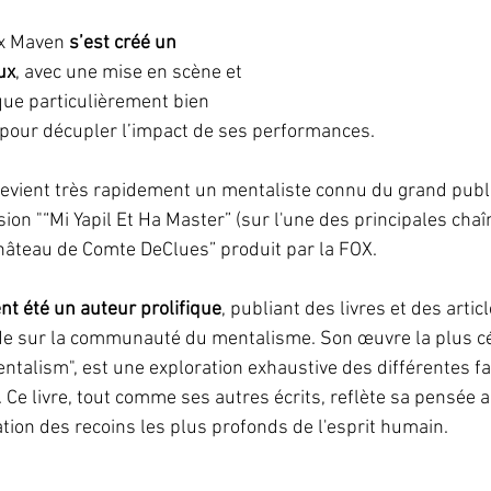
x Maven 
s’est créé un 
ux
, avec une mise en scène et 
ue particulièrement bien 
e pour décupler l’impact de ses performances. 
 devient très rapidement un 
mentaliste connu
du grand publi
ion "“Mi Yapil Et Ha Master” (sur l'une des principales chaîn
hâteau de Comte DeClues” produit par la FOX.
t été un auteur prolifique
, publiant des livres et des artic
de sur la communauté du mentalisme. Son œuvre la plus cé
entalism", est une exploration exhaustive des différentes fa
e livre, tout comme ses autres écrits, reflète sa pensée an
ation des recoins les plus profonds de l'esprit humain.