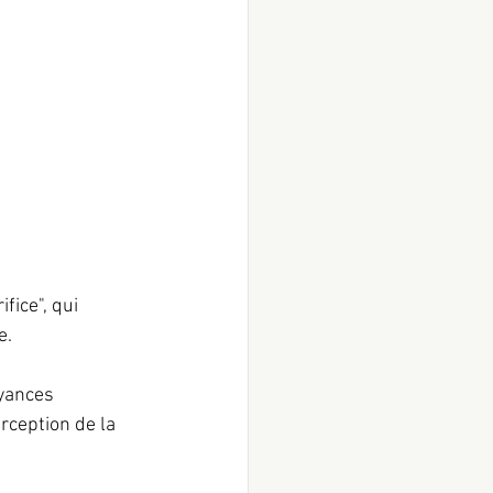
ice", qui 
. 
oyances 
rception de la 