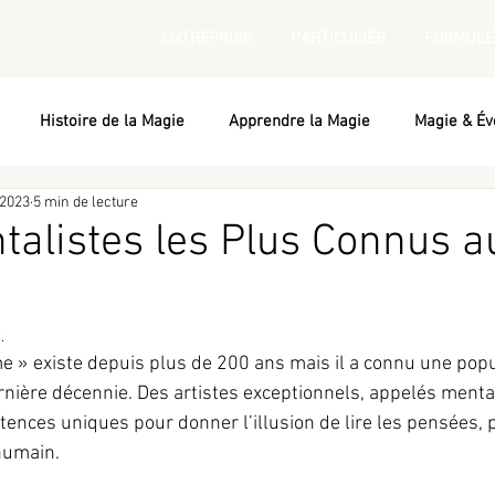
ENTREPRISE
PARTICULIER
FORMULE
Histoire de la Magie
Apprendre la Magie
Magie & Év
 2023
5 min de lecture
talistes les Plus Connus a
.
 » existe depuis plus de 200 ans mais il a connu une popu
rnière décennie. Des artistes exceptionnels, appelés mental
nces uniques pour donner l’illusion de lire les pensées, pr
 humain. 