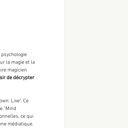
 psychologie 
r la magie et la 
ire magicien 
sir de décrypter 
wn: Live". Ce 
ée "Mind 
nnelles, ce qui 
ène médiatique.