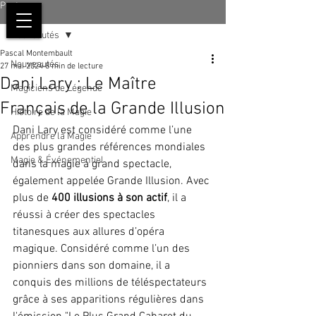
Post
Nouveautés
Pascal Montembault
Nouveautés
27 mai 2024
8 min de lecture
Dani Lary : Le Maître
Magiciens de Légende
Français de la Grande Illusion
Histoire de la Magie
Dani Lary est considéré comme l’une 
Apprendre la Magie
des plus grandes références mondiales 
Magie & Événementiel
dans la magie à grand spectacle, 
également appelée Grande Illusion. Avec 
plus de 
400 illusions à son actif
, il a 
réussi à créer des spectacles 
titanesques aux allures d’opéra 
magique. Considéré comme l’un des 
pionniers dans son domaine, il a 
conquis des millions de téléspectateurs 
grâce à ses apparitions régulières dans 