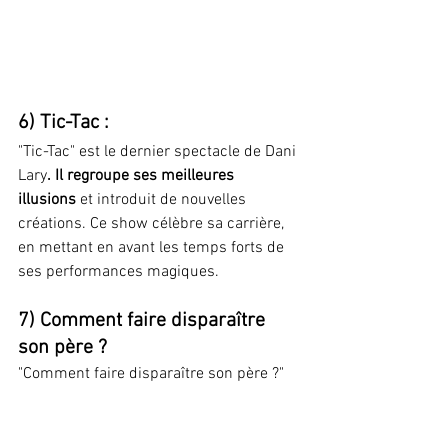
6) Tic-Tac :
"Tic-Tac" est le dernier spectacle de Dani 
Lary
. Il regroupe ses meilleures 
illusions
 et introduit de nouvelles 
créations. Ce show célèbre sa carrière, 
en mettant en avant les temps forts de 
ses performances magiques.
7) Comment faire disparaître 
son père ?
"Comment faire disparaître son père ?" 
est la première 
pièce de théâtre 
magique de Dani Lary
. Elle combine des 
éléments du théâtre et de la magie, 