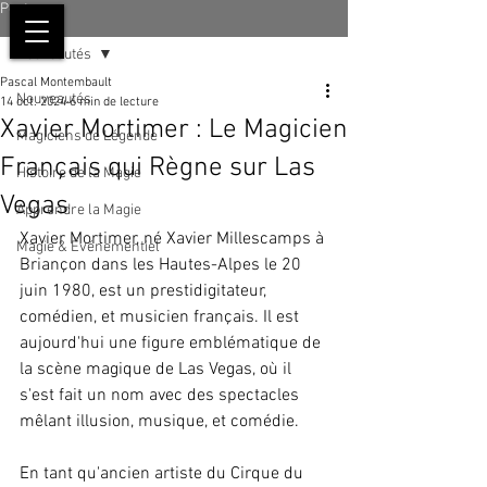
Post
Nouveautés
Pascal Montembault
Nouveautés
14 oct. 2024
6 min de lecture
Xavier Mortimer : Le Magicien
Magiciens de Légende
Français qui Règne sur Las
Histoire de la Magie
Vegas
Apprendre la Magie
Xavier Mortimer, né Xavier Millescamps à 
Magie & Événementiel
Briançon dans les Hautes-Alpes le 20 
juin 1980, est un prestidigitateur, 
comédien, et musicien français. Il est 
aujourd'hui une figure emblématique de 
la scène magique de Las Vegas, où il 
s'est fait un nom avec des spectacles 
mêlant illusion, musique, et comédie.
En tant qu'ancien artiste du Cirque du 