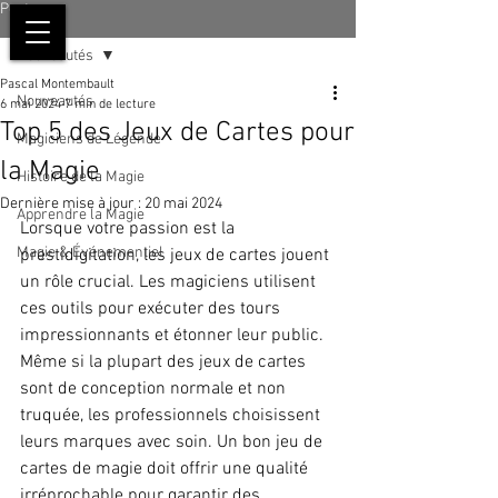
Post
Nouveautés
Pascal Montembault
Nouveautés
6 mai 2024
7 min de lecture
Top 5 des Jeux de Cartes pour
Magiciens de Légende
la Magie
Histoire de la Magie
Dernière mise à jour :
20 mai 2024
Apprendre la Magie
Lorsque votre passion est la 
Magie & Événementiel
prestidigitation, les jeux de cartes jouent 
un rôle crucial. Les magiciens utilisent 
ces outils pour exécuter des tours 
impressionnants et étonner leur public. 
Même si la plupart des jeux de cartes 
sont de conception normale et non 
truquée, les professionnels choisissent 
leurs marques avec soin. Un bon jeu de 
cartes de magie doit offrir une qualité 
irréprochable pour garantir des 