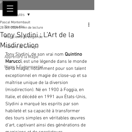
Post
Nouveautés
Pascal Montembault
Nouveautés
28 oct. 2024
5 min de lecture
Tony Slydini : L’Art de la
Magiciens de Légende
Misdirection
Histoire de la Magie
Tony Slydini, de son vrai nom 
Quintino 
Apprendre la Magie
Marucci
, est une légende dans le monde 
Magie & Événementiel
de la magie, notamment pour son talent 
exceptionnel en magie de close-up et sa 
maîtrise unique de la diversion 
(misdirection). Né en 1900 à Foggia, en 
Italie, et décédé en 1991 aux États-Unis, 
Slydini a marqué les esprits par son 
habileté et sa capacité à transformer 
des tours simples en véritables œuvres 
d’art, captivant ainsi des générations de 