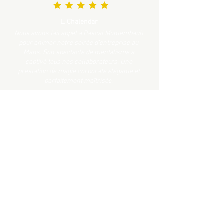
L. Chalendar
Nous avons fait appel à Pascal Montembault
pour animer notre soirée d’entreprise au
Mans. Son spectacle de mentalisme a
captivé tous nos collaborateurs. Une
prestation de magie corporate élégante et
parfaitement maîtrisée.
C. Thévenot
Pascal est intervenu lors de notre mariage en
Sarthe, et il a littéralement bluffé nos invités
avec ses tours de cartes et ses numéros de