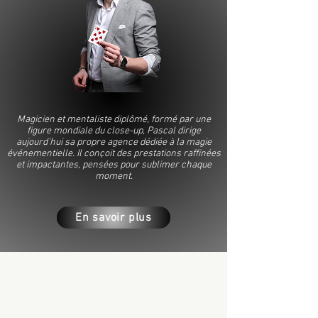
Magicien et mentaliste diplômé, formé par une
figure mondiale du close-up, Pascal dirige
aujourd’hui sa propre agence dédiée à la magie
événementielle. Il conçoit des prestations raffinées
et impactantes, pensées pour sublimer chaque
moment.
En savoir plus