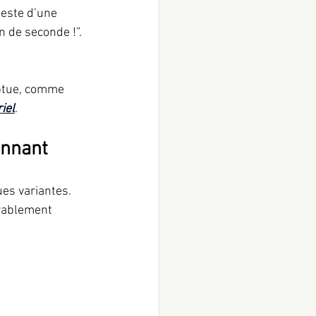
geste d’une 
n de seconde !”. 
ptue, comme 
iel
.
onnant
es variantes. 
rablement 