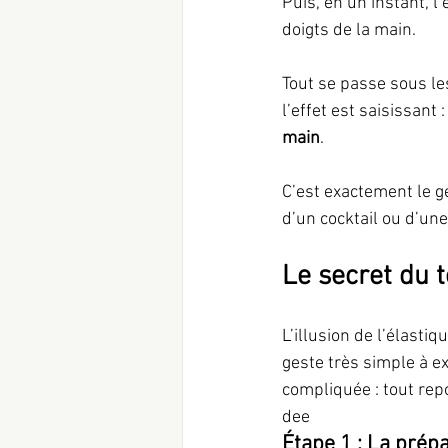
Puis, en un instant, l’
doigts de la main.
Tout se passe sous le
l’effet est saisissant 
main
.
C’est exactement le ge
d’un cocktail ou d’une
Le secret du t
L’illusion de l’élasti
geste très simple à ex
compliquée : tout repo
dee
Étape 1 : La prép