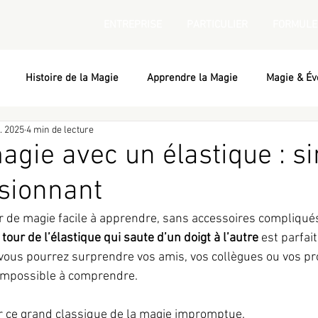
ENTREPRISE
PARTICULIER
FORMULE
Histoire de la Magie
Apprendre la Magie
Magie & Év
. 2025
4 min de lecture
agie avec un élastique : s
sionnant
 de magie facile à apprendre, sans accessoires compliqués
 
tour de l’élastique qui saute d’un doigt à l’autre
 est parfai
vous pourrez surprendre vos amis, vos collègues ou vos pr
t impossible à comprendre.
r ce grand classique de la magie impromptue.