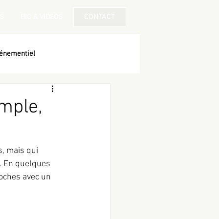
S
BIO & VIDEOS
CONTACT
énementiel
imple,
, mais qui 
t. En quelques 
oches avec un 