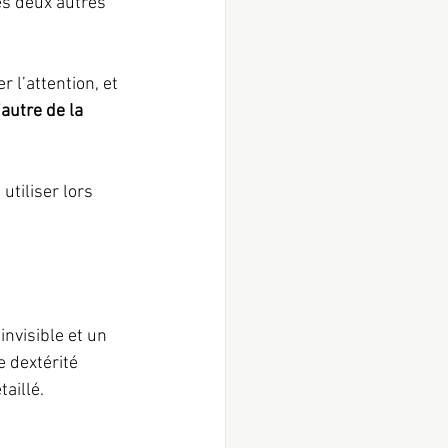
es deux autres 
 l’attention, et 
’autre de la 
 utiliser lors 
invisible et un 
 dextérité 
aillé.