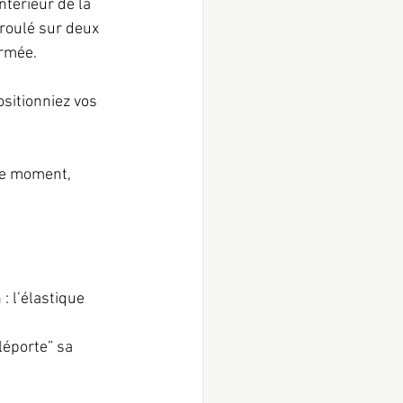
térieur de la 
nroulé sur deux 
ermée.
sitionniez vos 
 ce moment, 
 l’élastique 
léporte” sa 