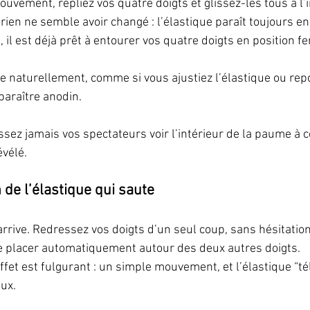
vement, repliez vos quatre doigts et glissez-les tous à l’in
, rien ne semble avoir changé : l’élastique paraît toujours e
é, il est déjà prêt à entourer vos quatre doigts en position f
te naturellement, comme si vous ajustiez l’élastique ou repo
 paraître anodin.
aissez jamais vos spectateurs voir l’intérieur de la paume à
évélé.
n de l’élastique qui saute
ive. Redressez vos doigts d’un seul coup, sans hésitation :
 se placer automatiquement autour des deux autres doigts.
effet est fulgurant : un simple mouvement, et l’élastique “té
eux.