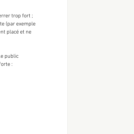
rer trop fort ; 
ôte (par exemple 
nt placé et ne 
e public 
orte : 