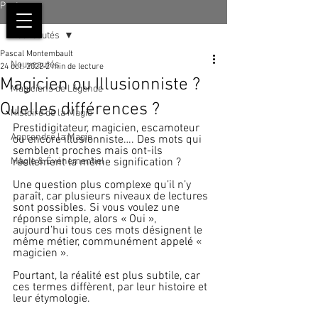
Post
Nouveautés
Pascal Montembault
Nouveautés
24 oct. 2022
2 min de lecture
Magicien ou Illusionniste ?
Magiciens de Légende
Quelles différences ?
Histoire de la Magie
Prestidigitateur, magicien, escamoteur 
Apprendre la Magie
ou encore illusionniste…. Des mots qui 
semblent proches mais ont-ils 
Magie & Événementiel
réellement la même signification ?
Une question plus complexe qu’il n’y 
paraît, car plusieurs niveaux de lectures 
sont possibles. Si vous voulez une 
réponse simple, alors « Oui », 
aujourd’hui tous ces mots désignent le 
même métier, communément appelé « 
magicien ».
Pourtant, la réalité est plus subtile, car 
ces termes diffèrent, par leur histoire et 
leur étymologie.