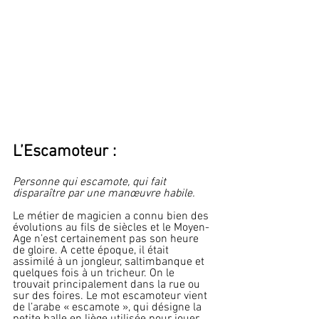
L’Escamoteur :
Personne qui escamote, qui fait 
disparaître par une manœuvre habile.
Le métier de magicien a connu bien des 
évolutions au fils de siècles et le Moyen-
Age n’est certainement pas son heure 
de gloire. A cette époque, il était 
assimilé à un jongleur, saltimbanque et 
quelques fois à un tricheur. On le 
trouvait principalement dans la rue ou 
sur des foires. Le mot escamoteur vient 
de l’arabe « escamote », qui désigne la 
petite balle en liège utilisée pour jouer 