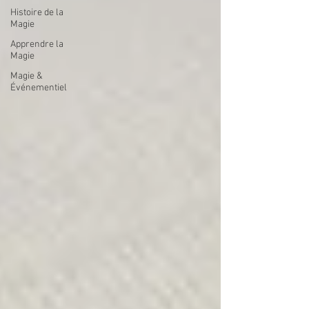
Histoire de la
Magie
Apprendre la
Magie
Magie &
Événementiel