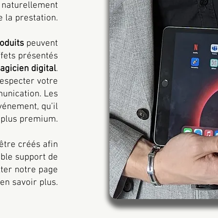
 naturellement
 la prestation.
oduits
peuvent
ffets présentés
agicien digital
.
especter votre
munication. Les
vénement, qu’il
ou plus premium.
tre créés afin
able support de
ter notre page
en savoir plus.