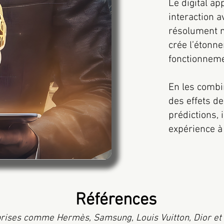
Le digital ap
interaction 
résolument m
crée l’étonn
fonctionnemen
En les combin
des effets d
prédictions, 
expérience à 
Références
rises comme Hermès, Samsung, Louis Vuitton, Dior et