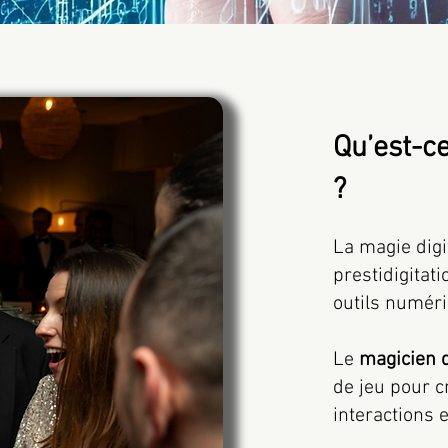
Qu’est-ce
?
La magie dig
prestidigitati
outils numé
Le
magicien d
de jeu pour c
interactions e