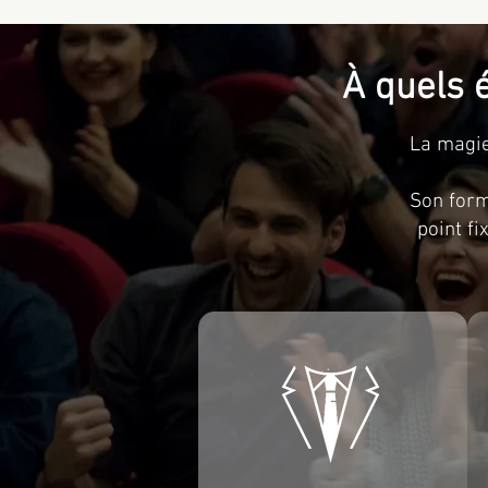
À quels 
La magie
Son form
point fi