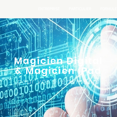
ENTREPRISE
PARTICULIER
FORMULE
Magicien Digital
& Magicien IPad
pour vos événements